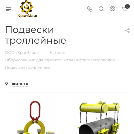
0
Подвески
троллейные
—
—
ООО «КранМаш»
Каталог
—
Оборудование для строительства нефтегазопроводов
Подвески троллейные
ФИЛЬТР