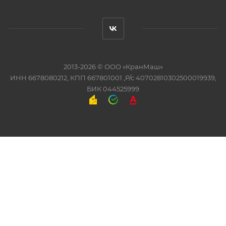
2013-2026 ©
ООО «КранМаш»
ИНН 6678080212, КПП 667801001 ,Р/с 40702810302500019939,
БИК 044525999