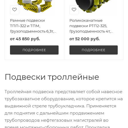
Рамные подвески
Роликоканатные
ТПП-322 и ТПМ,
подвески РТП2-325,
Грузоподъемность 6,3т,
Грузоподъемность 4т,
Масса 280кг
Масса 20,5кг
от
45 850 руб.
от
52 000 руб.
ПОДРОБНЕЕ
ПОДРОБНЕЕ
Подвески троллейные
Троллейная подвеска представляет собой навесное
трубозахватное оборудование, которое крепится на
выдвижной стреле трубоукладчика. Применяется
для поднятия с дальнейшим продвижением
трубопроводов нефтегазовых магистралей во
время монтажно-сборочных работ. Прокладка