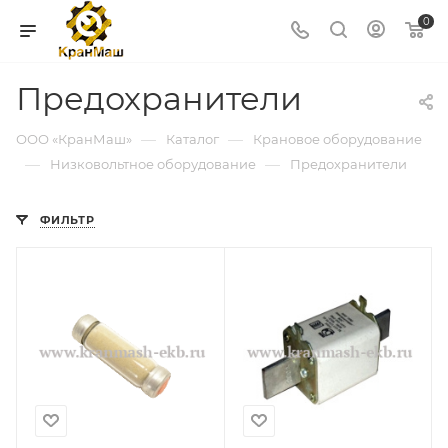
0
Предохранители
—
—
ООО «КранМаш»
Каталог
Крановое оборудование
—
—
Низковольтное оборудование
Предохранители
ФИЛЬТР