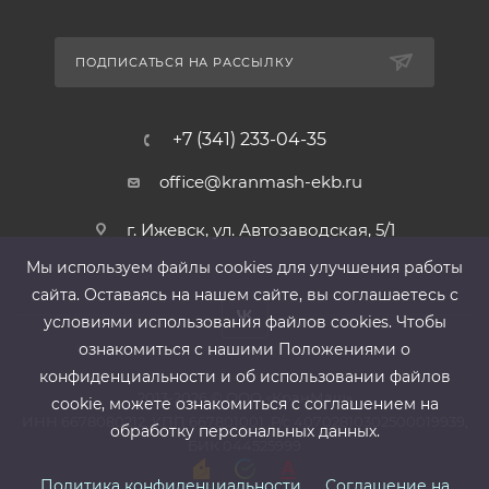
ПОДПИСАТЬСЯ НА РАССЫЛКУ
+7 (341) 233-04-35
office@kranmash-ekb.ru
г. Ижевск, ул. Автозаводская, 5/1
Мы используем файлы cооkies для улучшения работы
сайта. Оставаясь на нашем сайте, вы соглашаетесь с
условиями использования файлов cооkies. Чтобы
ознакомиться с нашими Положениями о
конфиденциальности и об использовании файлов
2013-2026 ©
ООО «КранМаш»
cookie, можете ознакомиться с соглашением на
ИНН 6678080212, КПП 667801001 ,Р/с 40702810302500019939,
обработку персональных данных.
БИК 044525999
Политика конфиденциальности
Соглашение на