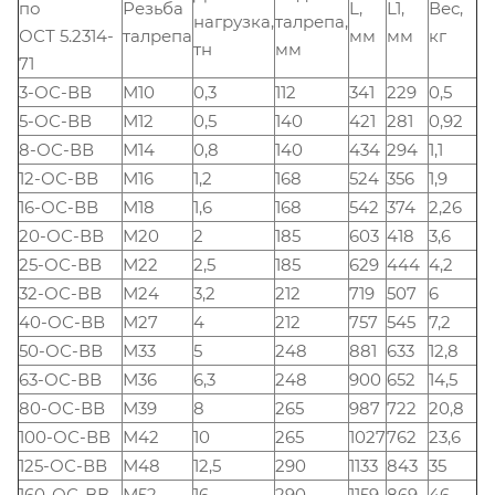
по
Резьба
L,
L1,
Вес,
нагрузка,
талрепа,
ОСТ 5.2314-
талрепа
мм
мм
кг
тн
мм
71
3-ОС-ВВ
М10
0,3
112
341
229
0,5
5-ОС-ВВ
М12
0,5
140
421
281
0,92
8-ОС-ВВ
М14
0,8
140
434
294
1,1
12-ОС-ВВ
М16
1,2
168
524
356
1,9
16-ОС-ВВ
М18
1,6
168
542
374
2,26
20-ОС-ВВ
М20
2
185
603
418
3,6
25-ОС-ВВ
М22
2,5
185
629
444
4,2
32-ОС-ВВ
М24
3,2
212
719
507
6
40-ОС-ВВ
М27
4
212
757
545
7,2
50-ОС-ВВ
М33
5
248
881
633
12,8
63-ОС-ВВ
М36
6,3
248
900
652
14,5
80-ОС-ВВ
М39
8
265
987
722
20,8
100-ОС-ВВ
М42
10
265
1027
762
23,6
125-ОС-ВВ
М48
12,5
290
1133
843
35
160-ОС-ВВ
М52
16
290
1159
869
46