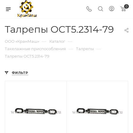
0
Талрепы ОСТ5.2314-79
—
—
ООО «КранМаш»
Каталог
—
—
Такелажные приспособления
Талрепы
Талрепы ОСТ5.2314-79
ФИЛЬТР