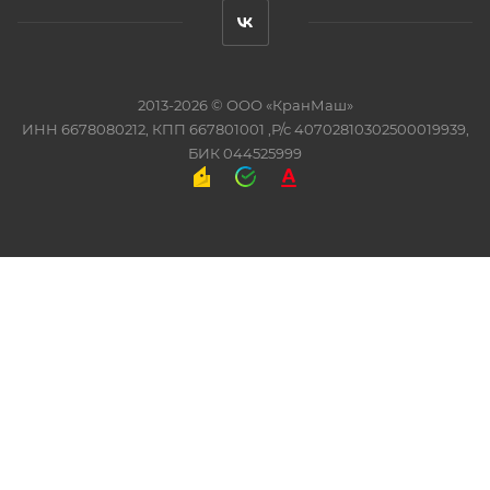
2013-2026 ©
ООО «КранМаш»
ИНН 6678080212, КПП 667801001 ,Р/с 40702810302500019939,
БИК 044525999