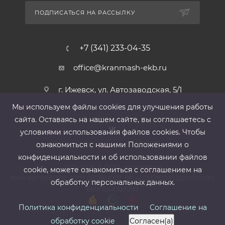
ПОДПИСАТЬСЯ НА РАССЫЛКУ
+7 (341) 233-04-35
office@kranmash-ekb.ru
г. Ижевск, ул. Автозаводская, 5/1
Мы используем файлы cооkies для улучшения работы
сайта. Оставаясь на нашем сайте, вы соглашаетесь с
условиями использования файлов cооkies. Чтобы
ознакомиться с нашими Положениями о
конфиденциальности и об использовании файлов
2013-2026 ©
ООО «КранМаш»
cookie, можете ознакомиться с соглашением на
ИНН 6678080212, КПП 667801001 ,Р/с 40702810302500019939,
обработку персональных данных.
БИК 044525999
Политика конфиденциальности
Соглашение на
обработку cookie
Согласен(а)