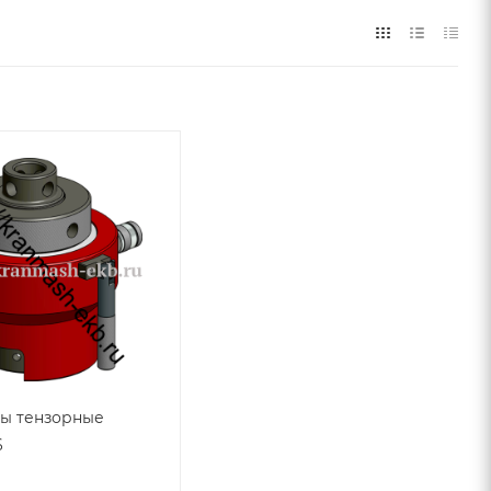
ы тензорные
6