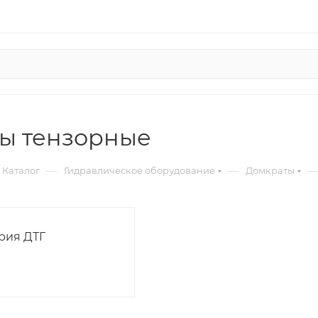
ы тензорные
—
—
—
Каталог
Гидравлическое оборудование
Домкраты
рия ДТГ