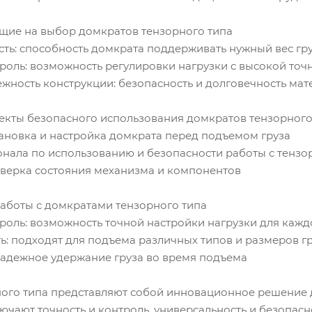
ющие на выбор домкратов тензорного типа
ть: способность домкрата поддерживать нужный вес гр
роль: возможность регулировки нагрузки с высокой точ
жность конструкции: безопасность и долговечность ма
пекты безопасного использования домкратов тензорного
ановка и настройка домкрата перед подъемом груза
нала по использованию и безопасности работы с тенз
верка состояния механизма и компонентов
работы с домкратами тензорного типа
роль: возможность точной настройки нагрузки для кажд
ь: подходят для подъема различных типов и размеров г
надежное удержание груза во время подъема
ого типа представляют собой инновационное решение д
чают точность и контроль, универсальность и безопас