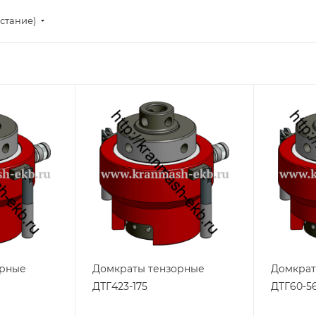
стание)
орные
Домкраты тензорные
Домкрат
ДТГ423-175
ДТГ60-5