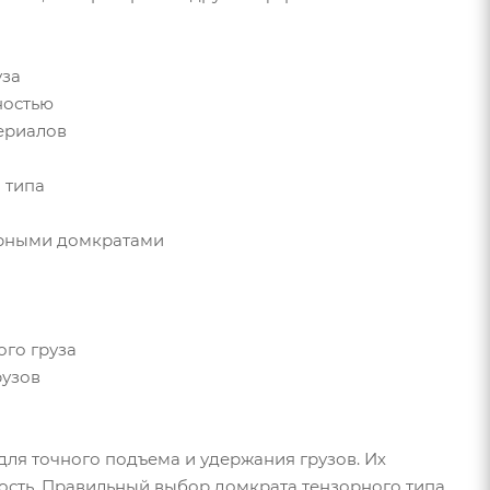
уза
ностью
териалов
 типа
орными домкратами
ого груза
рузов
ля точного подъема и удержания грузов. Их
ность. Правильный выбор домкрата тензорного типа