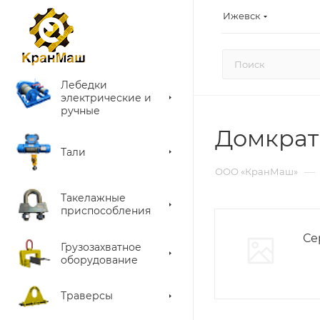
Ижевск
Лебедки
электрические и
ручные
Домкрат
Тали
—
ООО «КранМаш»
Такелажные
приспособления
Се
Грузозахватное
оборудование
Траверсы