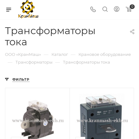
0
Трансформаторы
тока
—
—
ООО «КранМаш»
Каталог
Крановое оборудование
—
—
Трансформаторы
Трансформаторы тока
ФИЛЬТР