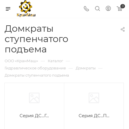
0
Домкраты
ступенчатого
подъема
—
—
ООО «КранМаш»
Каталог
—
—
Гидравлическое оборудование
Домкраты
Домкраты ступенчатого подъема
Серия ДС…Г…
Серия ДС...П…