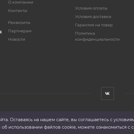
О компании
Условия оплаты
Контакты
Условия доставки
Реквизиты
Гарантия на товар
Партнерам
Я
Политика
Новости
конфиденциальности
анМаш»
та. Оставаясь на нашем сайте, вы соглашаетесь с условия
 667801001 ,Р/с 40702810302500019939, БИК 044525999
б использовании файлов cookie, можете ознакомиться с с