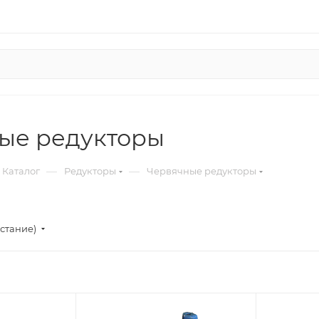
ые редукторы
—
—
Каталог
Редукторы
Червячные редукторы
стание)