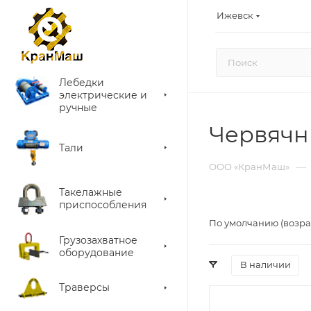
Ижевск
Лебедки
электрические и
ручные
Червячн
Тали
—
ООО «КранМаш»
Такелажные
приспособления
По умолчанию (возра
Грузозахватное
оборудование
В наличии
Траверсы