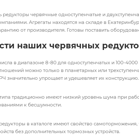
ь редукторы червячные одноступенчатые и двухступенча
мпаниями. Агрегаты находятся на складе в Екатеринбурге
арантию от производителя. Готовы поставить оборудова
сти наших червячных редукт
исла в диапазоне 8-80 для одноступенчатых и 100-4000
отношений можно только в планетарных или трехступенча
 РЧ значительно упрощает и удешевляет их конструкцию.
 типа традиционно имеют низкий уровень шума при работ
ованиями к бесшумности.
редукторы в каталоге имеют свойство самоторможения,
ойств без дополнительных тормозных устройств.