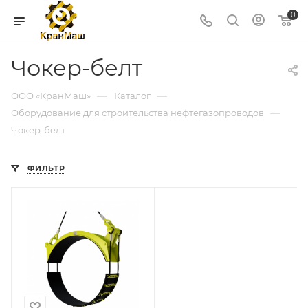
0
Чокер-белт
—
—
ООО «КранМаш»
Каталог
—
Оборудование для строительства нефтегазопроводов
Чокер-белт
ФИЛЬТР