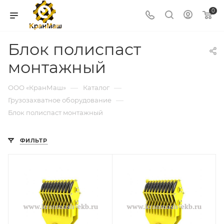
0
Блок полиспаст
монтажный
—
—
ООО «КранМаш»
Каталог
—
Грузозахватное оборудование
Блок полиспаст монтажный
ФИЛЬТР