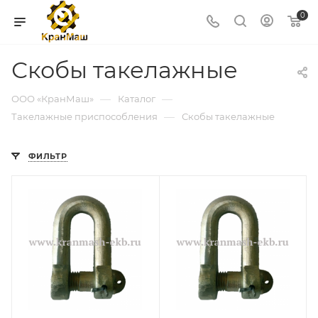
0
Скобы такелажные
—
—
ООО «КранМаш»
Каталог
—
Такелажные приспособления
Скобы такелажные
ФИЛЬТР