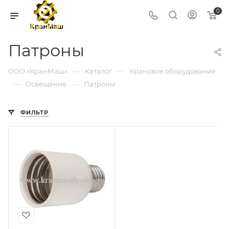
0
Патроны
—
—
ООО «КранМаш»
Каталог
Крановое оборудование
—
—
Освещение
Патроны
ФИЛЬТР