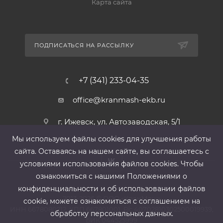
Карта сайта
ПОДПИСАТЬСЯ НА РАССЫЛКУ
+7 (341) 233-04-35
office@kranmash-ekb.ru
г. Ижевск, ул. Автозаводская, 5/1
Мы используем файлы cооkies для улучшения работы
сайта. Оставаясь на нашем сайте, вы соглашаетесь с
условиями использования файлов cооkies. Чтобы
ознакомиться с нашими Положениями о
конфиденциальности и об использовании файлов
2013-2026 ©
ООО «КранМаш»
cookie, можете ознакомиться с соглашением на
ИНН 6678080212, КПП 667801001 ,Р/с 40702810302500019939,
обработку персональных данных.
БИК 044525999