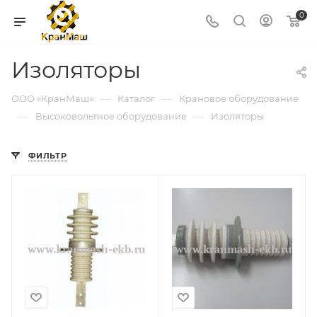
0
Изоляторы
—
—
ООО «КранМаш»
Каталог
Крановое оборудование
—
—
Высоковольтное оборудование
Изоляторы
ФИЛЬТР