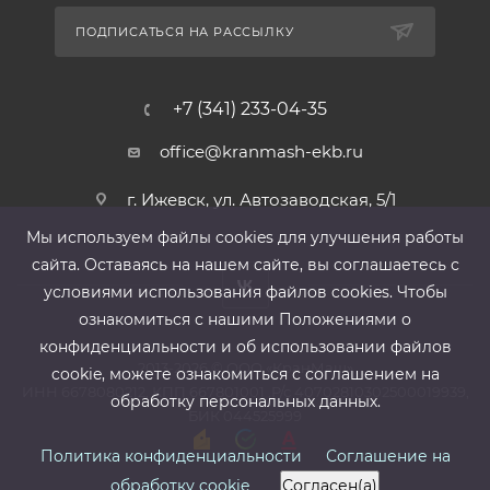
ПОДПИСАТЬСЯ НА РАССЫЛКУ
+7 (341) 233-04-35
office@kranmash-ekb.ru
г. Ижевск, ул. Автозаводская, 5/1
Мы используем файлы cооkies для улучшения работы
сайта. Оставаясь на нашем сайте, вы соглашаетесь с
условиями использования файлов cооkies. Чтобы
ознакомиться с нашими Положениями о
конфиденциальности и об использовании файлов
2013-2026 ©
ООО «КранМаш»
cookie, можете ознакомиться с соглашением на
ИНН 6678080212, КПП 667801001 ,Р/с 40702810302500019939,
обработку персональных данных.
БИК 044525999
Политика конфиденциальности
Соглашение на
обработку cookie
Согласен(а)