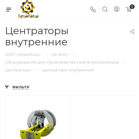
0
Центраторы
внутренние
—
—
ООО «КранМаш»
Каталог
—
Оборудование для строительства нефтегазопроводов
—
Центраторы
Центраторы внутренние
ФИЛЬТР