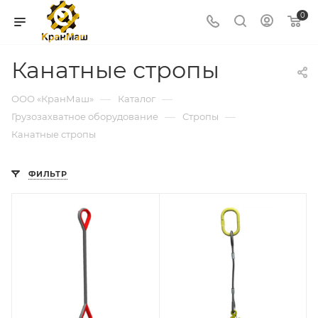
0
Канатные стропы
—
—
ООО «КранМаш»
Каталог
—
—
Грузозахватное оборудование
Стропы
Канатные стропы
ФИЛЬТР