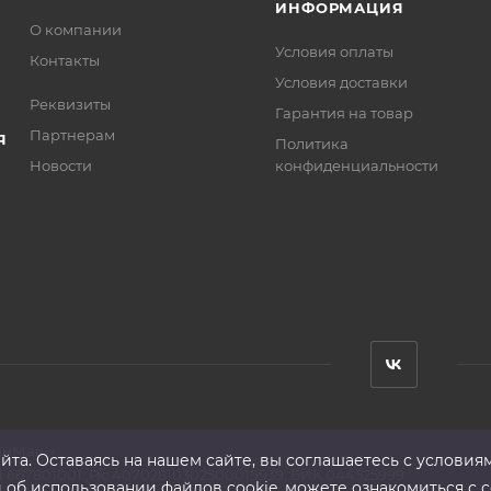
ИНФОРМАЦИЯ
О компании
Условия оплаты
Контакты
Условия доставки
Реквизиты
Гарантия на товар
Партнерам
Я
Политика
Новости
конфиденциальности
анМаш»
та. Оставаясь на нашем сайте, вы соглашаетесь с условия
 667801001 ,Р/с 40702810302500019939, БИК 044525999
б использовании файлов cookie, можете ознакомиться с с