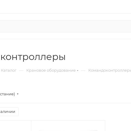
контроллеры
—
—
Каталог
Крановое оборудование
Командоконтроллер
стание)
наличии