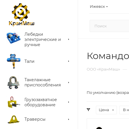
Ижевск
Лебедки
электрические и
ручные
Командо
Тали
—
ООО «КранМаш»
Такелажные
приспособления
По умолчанию (возра
Грузозахватное
оборудование
Цена
В 
Траверсы