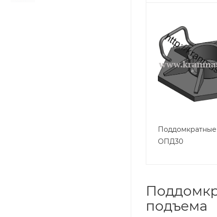
Поддомкратные
ОПД30
Поддомкр
подъема