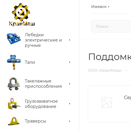
Ижевск
Лебедки
электрические и
ручные
Поддомк
Тали
—
ООО «КранМаш»
Такелажные
приспособления
Се
Грузозахватное
оборудование
Траверсы