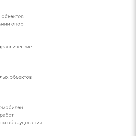
 объектов
ании опор
дравлические
лых объектов
томобилей
 работ
вки оборудования