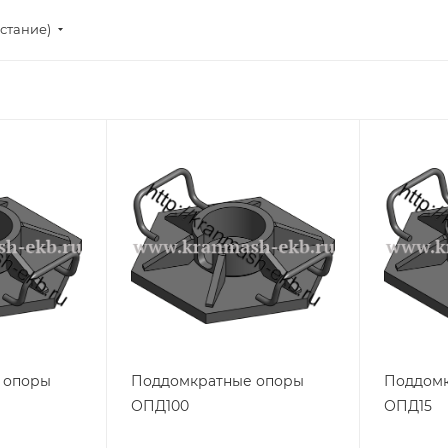
стание)
 опоры
Поддомкратные опоры
Поддомк
ОПД100
ОПД15