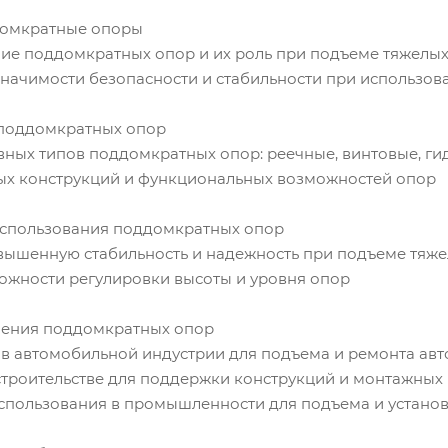
ддомкратные опоры
ие поддомкратных опор и их роль при подъеме тяжелых
начимости безопасности и стабильности при использов
 поддомкратных опор
ных типов поддомкратных опор: реечные, винтовые, ги
х конструкций и функциональных возможностей опор
использования поддомкратных опор
вышенную стабильность и надежность при подъеме тяже
ожности регулировки высоты и уровня опор
нения поддомкратных опор
в автомобильной индустрии для подъема и ремонта ав
троительстве для поддержки конструкций и монтажных
пользования в промышленности для подъема и устано