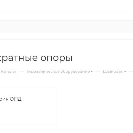
ратные опоры
—
—
—
Каталог
Гидравлическое оборудование
Домкраты
рия ОПД