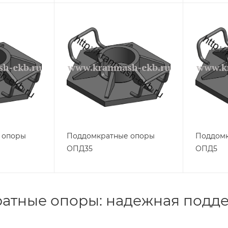
 опоры
Поддомкратные опоры
Поддомк
ОПД35
ОПД5
атные опоры: надежная подде