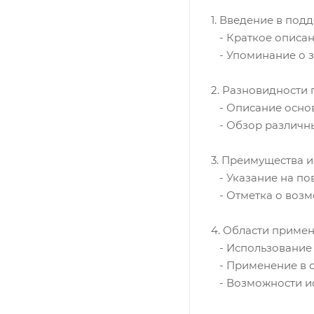
1. Введение в по
- Краткое описан
- Упоминание о з
2. Разновидности
- Описание основ
- Обзор различны
3. Преимущества 
- Указание на по
- Отметка о возм
4. Области приме
- Использование 
- Применение в с
- Возможности ис