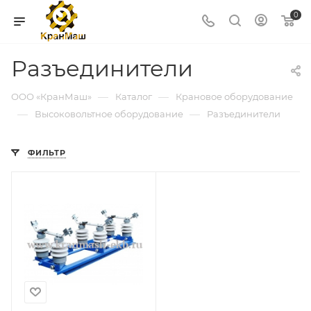
0
Разъединители
—
—
ООО «КранМаш»
Каталог
Крановое оборудование
—
—
Высоковольтное оборудование
Разъединители
ФИЛЬТР