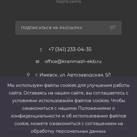
Карта сайта
ПОДПИСАТЬСЯ НА РАССЫЛКУ
+7 (341) 233-04-35
office@kranmash-ekb.ru
г. Ижевск, ул. Автозаводская, 5/1
Мы используем файлы cооkies для улучшения работы
сайта. Оставаясь на нашем сайте, вы соглашаетесь с
условиями использования файлов cооkies. Чтобы
ознакомиться с нашими Положениями о
конфиденциальности и об использовании файлов
2013-2026 ©
ООО «КранМаш»
cookie, можете ознакомиться с соглашением на
ИНН 6678080212, КПП 667801001 ,Р/с 40702810302500019939,
обработку персональных данных.
БИК 044525999