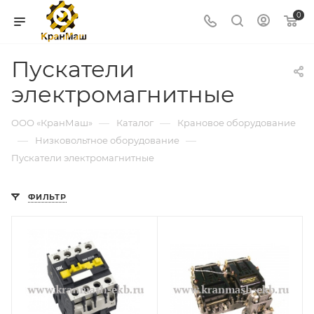
0
Пускатели
электромагнитные
—
—
ООО «КранМаш»
Каталог
Крановое оборудование
—
—
Низковольтное оборудование
Пускатели электромагнитные
ФИЛЬТР