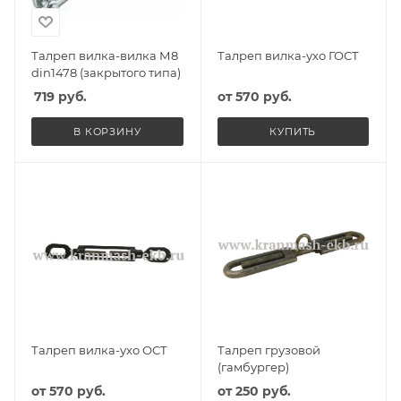
Талреп вилка-вилка М8
Талреп вилка-ухо ГОСТ
din1478 (закрытого типа)
719
руб.
от
570 руб.
В КОРЗИНУ
КУПИТЬ
Талреп вилка-ухо ОСТ
Талреп грузовой
(гамбургер)
от
570 руб.
от
250 руб.