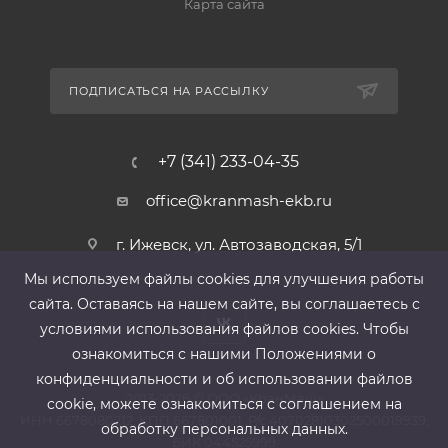
Карта сайта
ПОДПИСАТЬСЯ НА РАССЫЛКУ
+7 (341) 233-04-35
office@kranmash-ekb.ru
г. Ижевск, ул. Автозаводская, 5/1
Мы используем файлы cооkies для улучшения работы
сайта. Оставаясь на нашем сайте, вы соглашаетесь с
условиями использования файлов cооkies. Чтобы
ознакомиться с нашими Положениями о
конфиденциальности и об использовании файлов
2013-2026 ©
ООО «КранМаш»
cookie, можете ознакомиться с соглашением на
ИНН 6678080212, КПП 667801001 ,Р/с 40702810302500019939,
обработку персональных данных.
БИК 044525999