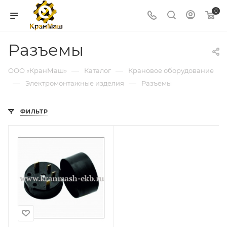
0
Разъемы
—
—
ООО «КранМаш»
Каталог
Крановое оборудование
—
—
Электромонтажные изделия
Разъемы
ФИЛЬТР